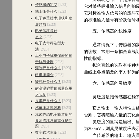
传感器的定义
[2/23]
它对某些标准输入信号的响
地上衡是什么
[2/23]
它对标准输入信号的响应与
电子称重技术现状和发
的标准输入信号有阶跃信号
展趋势
[2/23]
电子吊秤是什
五、传感器的线性度
么？
[2/23]
电子皮带秤选型方
通常情况下，传感器的实际
法
[2/23]
的读数，常用一条拟合直线
工业电子称重仪表的抗
性能指标。
干扰与处理
[2/23]
拟合直线的选取有多种方法
灌装秤是什么？
[2/23]
曲线上各点偏差的平方和为
轨道衡简介
[2/23]
缓冲秤是什么？
[2/23]
六、传感器的灵敏度
耐高温称重传感器应用
之我见
[2/23]
灵敏度是指传感器在稳态工
皮带秤是什么？
[2/23]
汽车衡故障浅析
[2/23]
它是输出一输入特性曲线的
浅谈静态电子轨道衡的
否则，它将随输入量的变化
显示漂移及避雷保护问
灵敏度的量纲是输出、输入
题
[2/23]
为200mV，则其灵敏度应表示为
数字式汽车衡
[2/23]
当传感器的输出、输入量