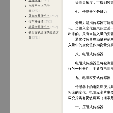
台秤简介
[2/22]
提高灵敏度，可得到较高的
台秤平台上的学
问
[2/22]
七、传感器的分辨力
屠宰秤是什么？
[2/22]
行车秤介绍
[2/22]
分辨力是指传感器可能感受
轴重衡是什么？
[2/22]
化。当输入变化值未超过某
长台面轨道衡的改造方
出来的。只有当输入量的变
案
[3/11]
通常传感器在满量程范围内
入量中的变化值作为衡量分
八、电阻式传感器
电阻式传感器是将被测量，
样的一种器件。主要有电阻
九、电阻应变式传感器
传感器中的电阻应变片具有
相应的变化。电阻应变片主
应变片具有灵敏度高（通常
十、压阻式传感器