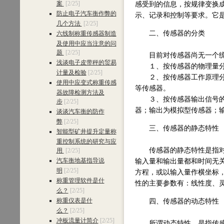
案
[2/25]
感受到的信息，按规律变换
防止电子汽车衡作弊的
示、记录和控制等要求。它
几个方法
[2/25]
二、传感器的分类
六线制称重传感器制造
及使用中应当注意的问
题
[2/25]
目前对传感器尚无一个统
浅谈电子皮带秤的贸易
１、按传感器的物理量分类
计量及检验
[2/25]
２、按传感器工作原理分
使用中应变式称重传感
等传感器。
器故障检测方法及
３、按传感器输出信号的性质
步
[2/25]
器；输出为模拟型传感器；
谈谈汽车衡的防作
弊
[2/25]
三、传感器的静态特性
智能型矿井提升定量称
重控制系统的研究与应
传感器的静态特性是指对静
用
[2/25]
汽车衡地基指导说
输入量和输出量都和时间无
明
[2/25]
方程，或以输入量作横坐标
称重管理软件是什
性的主要参数有：线性度、
么？
[2/25]
称重仪表是什
四、传感器的动态特性
么？
[2/25]
冲板流量计简介
[2/25]
所谓动态特性，是指传感器