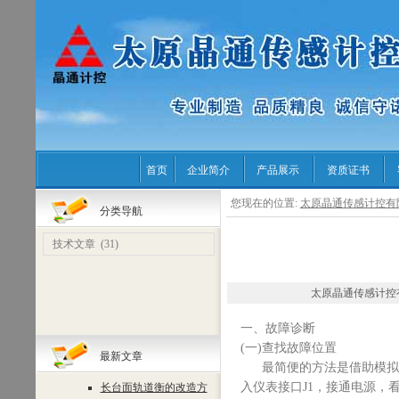
首页
企业简介
产品展示
资质证书
您现在的位置:
太原晶通传感计控有
分类导航
技术文章
(31)
太原晶通传感计控有限公司 
一、故障诊断
(一)查找故障位置
最新文章
最简便的方法是借助模拟器
入仪表接口J1，接通电源，
长台面轨道衡的改造方