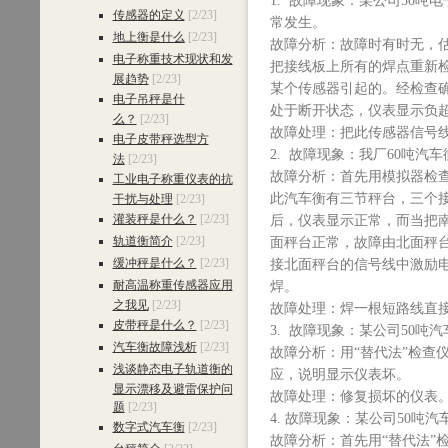
1. 故障现象：某公司50
传感器的定义
[2/23]
常发生。
地上衡是什么
[2/23]
故障分析：故障时有时无，
电子称重技术现状和发
把接线板上所有的焊点重新检
展趋势
[2/23]
某个传感器引起的。经检查
电子吊秤是什
处于断开状态，仪表显示负
么？
[2/23]
故障处理：把此传感器信号
电子皮带秤选型方
2. 故障现象：我厂60吨汽车
法
[2/23]
故障分析：首先用模拟器检
工业电子称重仪表的抗
此汽车衡有三节秤台，三个
干扰与处理
[2/23]
灌装秤是什么？
[2/23]
后，仪表显示正常，而当把
轨道衡简介
[2/23]
面秤台正常，故障由北面秤
缓冲秤是什么？
[2/23]
接北面秤台的信号线中激励电
耐高温称重传感器应用
焊。
之我见
[2/23]
故障处理：焊一根短路线直接
皮带秤是什么？
[2/23]
3. 故障现象：某公司50吨
汽车衡故障浅析
[2/23]
故障分析：用“替代法”检查
浅谈静态电子轨道衡的
应，说明显示仪表坏。
显示漂移及避雷保护问
故障处理：修复损坏的仪表
题
[2/23]
4. 故障现象：某公司50吨
数字式汽车衡
[2/23]
故障分析：首先用“替代法”