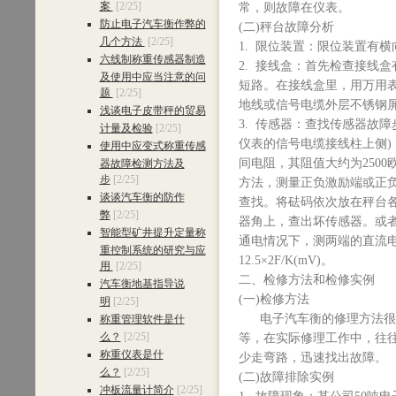
案
[2/25]
常，则故障在仪表。
防止电子汽车衡作弊的
(二)秤台故障分析
几个方法
[2/25]
1. 限位装置：限位装置有
六线制称重传感器制造
2. 接线盒：首先检查接线
及使用中应当注意的问
短路。在接线盒里，用万用
题
[2/25]
地线或信号电缆外层不锈钢
浅谈电子皮带秤的贸易
3. 传感器：查找传感器故
计量及检验
[2/25]
仪表的信号电缆接线柱上侧)
使用中应变式称重传感
间电阻，其阻值大约为250
器故障检测方法及
步
[2/25]
方法，测量正负激励端或正
谈谈汽车衡的防作
查找。将砝码依次放在秤台
弊
[2/25]
器角上，查出坏传感器。或者
智能型矿井提升定量称
通电情况下，测两端的直流
重控制系统的研究与应
12.5×2F/K(mV)。
用
[2/25]
二、检修方法和检修实例
汽车衡地基指导说
(一)检修方法
明
[2/25]
电子汽车衡的修理方法很多
称重管理软件是什
么？
[2/25]
等，在实际修理工作中，往
称重仪表是什
少走弯路，迅速找出故障。
么？
[2/25]
(二)故障排除实例
冲板流量计简介
[2/25]