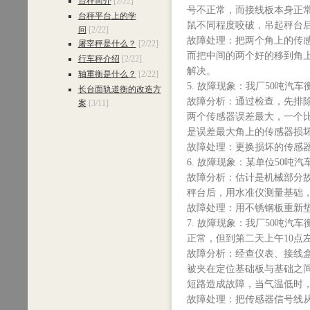
台秤简介
[2/22]
号不正常，而接线板本身正
台秤平台上的学
鼠不同程度咬破，吊起秤台
问
[2/22]
故障处理：把两个角上的传
屠宰秤是什么？
[2/22]
而把中间的两个好的移到角
行车秤介绍
[2/22]
解决。
轴重衡是什么？
[2/22]
5. 故障现象：我厂50吨
长台面轨道衡的改造方
故障分析：通过检查，先排
案
[3/11]
两个传感器误差最大，一个比
是误差最大角上的传感器损
故障处理：更换损坏的传感
6. 故障现象：某单位50吨
故障分析：估计是机械部分
秤台后，用水准仪测量基础，
故障处理：用不锈钢板重新
7. 故障现象：我厂50吨汽车
正常，但到第二天上午10点
故障分析：经查仪表、接线
被夹在定位基础板与基础之
短路造成故障，当气温低时
故障处理：把传感器信号线