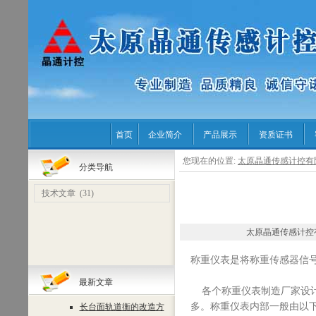
首页
企业简介
产品展示
资质证书
您现在的位置:
太原晶通传感计控有
分类导航
技术文章
(31)
太原晶通传感计控有限公司 
称重仪表是将称重传感器信
最新文章
各个称重仪表制造厂家设计
多。称重仪表内部一般由以下
长台面轨道衡的改造方