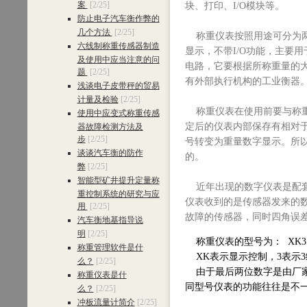
案
[2/25]
块、打印、I/O模块等。
防止电子汽车衡作弊的
几个方法
[2/25]
称重仪表按照用途可分为两
六线制称重传感器制造
显示，不带I/O功能，主要
及使用中应当注意的问
电路，它要根据所称重量的
题
[2/25]
有外部执行机构的工业衡器
浅谈电子皮带秤的贸易
计量及检验
[2/25]
称重仪表在使用前要与称重
使用中应变式称重传感
定后的仪表内部保存有相对
器故障检测方法及
步
[2/25]
号转变为重量数字显示。所
谈谈汽车衡的防作
的。
弊
[2/25]
智能型矿井提升定量称
近年出现的数字仪表是配套数
重控制系统的研究与应
仪表收到的是传感器发来的
用
[2/25]
故障的传感器，同时四角误
汽车衡地基指导说
明
[2/25]
称重仪表的型号为： XK3
称重管理软件是什
XK表示显示控制，3表示3
么？
[2/25]
由于最后两位数字是由厂家
称重仪表是什
同型号仪表的功能往往是不
么？
[2/25]
冲板流量计简介
[2/25]