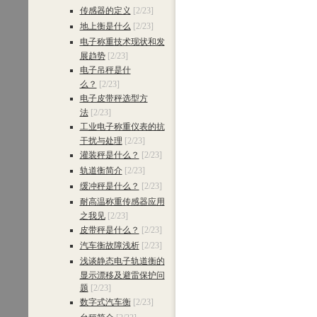
传感器的定义
[2/23]
地上衡是什么
[2/23]
电子称重技术现状和发
展趋势
[2/23]
电子吊秤是什
么？
[2/23]
电子皮带秤选型方
法
[2/23]
工业电子称重仪表的抗
干扰与处理
[2/23]
灌装秤是什么？
[2/23]
轨道衡简介
[2/23]
缓冲秤是什么？
[2/23]
耐高温称重传感器应用
之我见
[2/23]
皮带秤是什么？
[2/23]
汽车衡故障浅析
[2/23]
浅谈静态电子轨道衡的
显示漂移及避雷保护问
题
[2/23]
数字式汽车衡
[2/23]