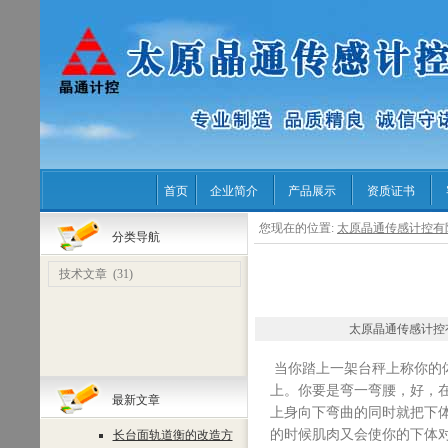
首页
企业简介
产品展示
资质证书
您现在的位置:
太原晶通传感计控有
分类导航
技术文章
(31)
太原晶通传感计控有限公司 
当你踏上一架台秤上称你的
上。你要是弯一弯腰，好，
最新文章
上身向下弯曲的同时就把下
的时候肌肉又会使你的下体
长台面轨道衡的改造方