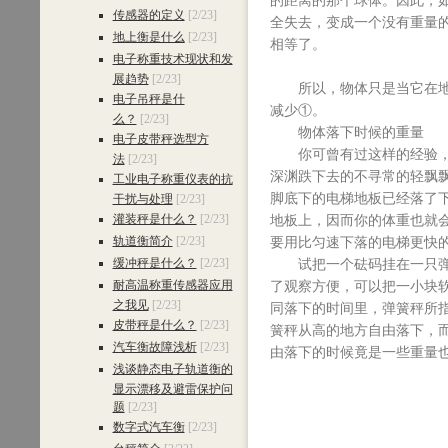
的距离的那个球体。因此，
传感器的定义
[2/23]
全失去，变成一个没有重量
地上衡是什么
[2/23]
相等了。
电子称重技术现状和发
展趋势
[2/23]
所以，物体只是当它在地面
电子吊秤是什
减少①。
么？
[2/23]
物体落下时候的重量
电子皮带秤选型方
你可曾有过这样的经验，比
法
[2/23]
深渊跌下去的不寻常的轻飘
工业电子称重仪表的抗
脚底下的电梯地板已经落了
干扰与处理
[2/23]
灌装秤是什么？
[2/23]
地板上，因而你的体重也就
轨道衡简介
[2/23]
要用比匀速下落的电梯更快
缓冲秤是什么？
[2/23]
试把一个砝码挂在一只弹簧
耐高温称重传感器应用
了观察方便，可以把一小块
之我见
[2/23]
同落下的时间里，弹簧秤所
皮带秤是什么？
[2/23]
簧秤从高的地方自由落下，
汽车衡故障浅析
[2/23]
由落下的时候竟是一些重量
浅谈静态电子轨道衡的
显示漂移及避雷保护问
题
[2/23]
数字式汽车衡
[2/23]