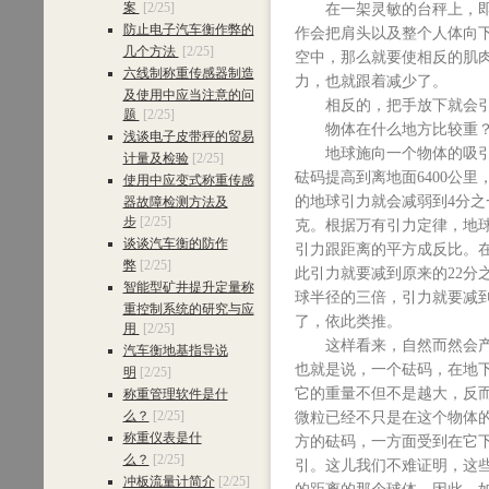
案
[2/25]
在一架灵敏的台秤上，即使
防止电子汽车衡作弊的
作会把肩头以及整个人体向
几个方法
[2/25]
空中，那么就要使相反的肌
六线制称重传感器制造
力，也就跟着减少了。
及使用中应当注意的问
相反的，把手放下就会引起
题
[2/25]
物体在什么地方比较重
浅谈电子皮带秤的贸易
地球施向一个物体的吸引力
计量及检验
[2/25]
砝码提高到离地面6400公
使用中应变式称重传感
的地球引力就会减弱到4分之
器故障检测方法及
步
[2/25]
克。根据万有引力定律，地
谈谈汽车衡的防作
引力跟距离的平方成反比。
弊
[2/25]
此引力就要减到原来的22分之
智能型矿井提升定量称
球半径的三倍，引力就要减到原
重控制系统的研究与应
了，依此类推。
用
[2/25]
这样看来，自然而然会产生
汽车衡地基指导说
也就是说，一个砝码，在地
明
[2/25]
它的重量不但不是越大，反
称重管理软件是什
么？
[2/25]
微粒已经不只是在这个物体
称重仪表是什
方的砝码，一方面受到在它
么？
[2/25]
引。这儿我们不难证明，这
冲板流量计简介
[2/25]