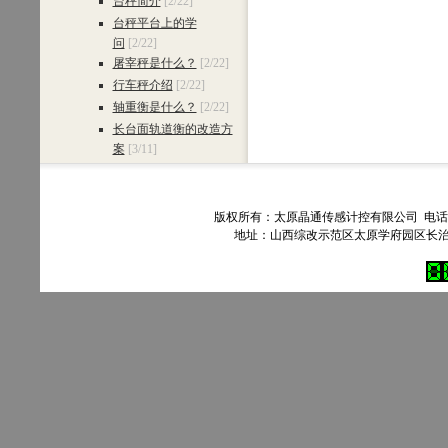
台秤简介
[2/22]
台秤平台上的学
问
[2/22]
屠宰秤是什么？
[2/22]
行车秤介绍
[2/22]
轴重衡是什么？
[2/22]
长台面轨道衡的改造方
案
[3/11]
版权所有：太原晶通传感计控有限公司 电话：035
地址：山西综改示范区太原学府园区长治路303号90