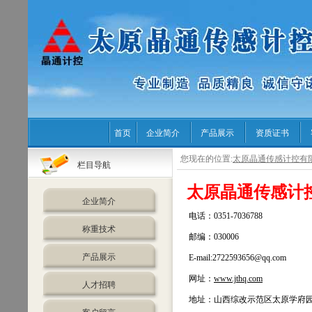
首页
企业简介
产品展示
资质证书
您现在的位置:
太原晶通传感计控有
栏目导航
太原晶通传感计
企业简介
电话：0351-7036788
称重技术
邮编：030006
产品展示
E-mail:2722593656@qq.com
网址：
www.jthq.com
人才招聘
地址：山西综改示范区太原学府园区