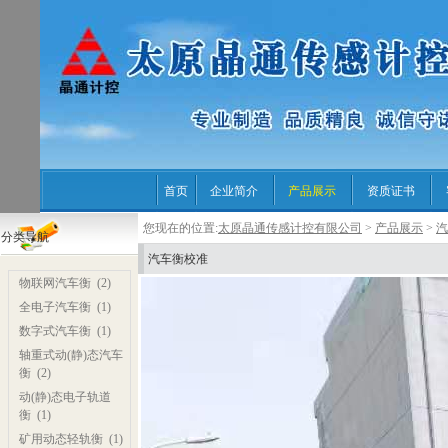
首页
企业简介
产品展示
资质证书
您现在的位置:
太原晶通传感计控有限公司
>
产品展示
>
汽
分类导航
汽车衡校准
物联网汽车衡
(2)
全电子汽车衡
(1)
数字式汽车衡
(1)
轴重式动(静)态汽车
衡
(2)
动(静)态电子轨道
衡
(1)
矿用动态轻轨衡
(1)