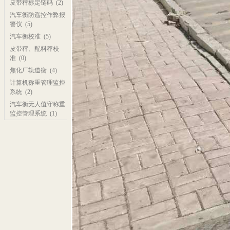
皮带秤标定链码
(2)
汽车衡防遥控作弊报
警仪
(5)
汽车衡校准
(5)
皮带秤、配料秤校
准
(0)
焦化厂轨道衡
(4)
计算机称重管理监控
系统
(2)
汽车衡无人值守称重
监控管理系统
(1)