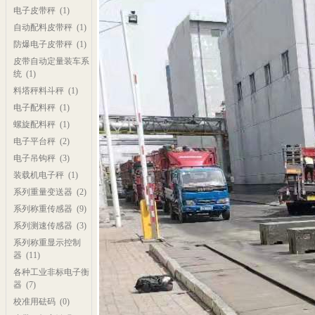
电子皮带秤
(1)
自动配料皮带秤
(1)
防爆电子皮带秤
(1)
皮带自动定量装车系
统
(1)
料塔秤料斗秤
(1)
电子配料秤
(1)
螺旋配料秤
(1)
电子平台秤
(2)
电子吊钩秤
(3)
装载机电子秤
(1)
系列重量变送器
(2)
系列称重传感器
(9)
系列测速传感器
(3)
系列称重显示控制
器
(11)
各种工业非标电子衡
器
(7)
校准用砝码
(0)