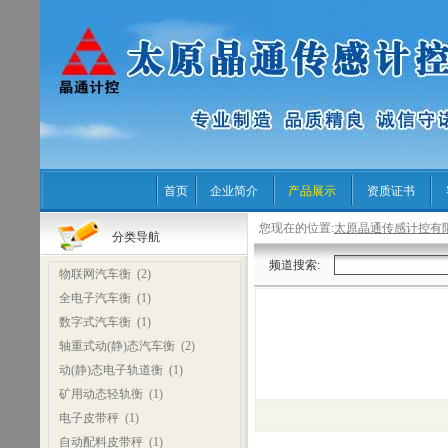
首页
企业简介
产品展示
资质证书
您现在的位置:
太原晶通传感计控有
分类导航
频道搜索:
物联网汽车衡
(2)
全电子汽车衡
(1)
数字式汽车衡
(1)
轴重式动(静)态汽车衡
(2)
动(静)态电子轨道衡
(1)
矿用动态轻轨衡
(1)
电子皮带秤
(1)
自动配料皮带秤
(1)