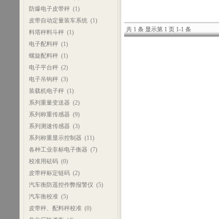
防爆电子皮带秤
(1)
皮带自动定量装车系统
(1)
共 1 条 显示第 1 页 1-1 条
料塔秤料斗秤
(1)
电子配料秤
(1)
螺旋配料秤
(1)
电子平台秤
(2)
电子吊钩秤
(3)
装载机电子秤
(1)
系列重量变送器
(2)
系列称重传感器
(9)
系列测速传感器
(3)
系列称重显示控制器
(11)
各种工业非标电子衡器
(7)
校准用砝码
(0)
皮带秤标定链码
(2)
汽车衡防遥控作弊报警仪
(5)
汽车衡校准
(5)
皮带秤、配料秤校准
(0)