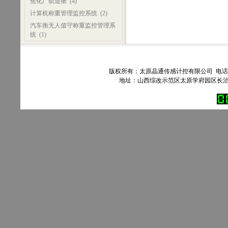
焦化厂轨道衡
(4)
计算机称重管理监控系统
(2)
汽车衡无人值守称重监控管理系
统
(1)
版权所有：太原晶通传感计控有限公司 电话：035
地址：山西综改示范区太原学府园区长治路303号90