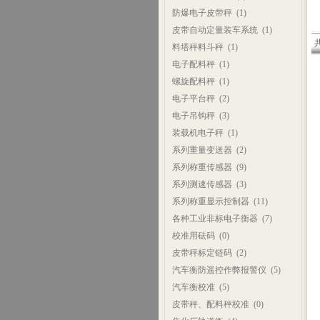
防爆电子皮带秤
(1)
皮带自动定量装车系统
(1)
共
料塔秤料斗秤
(1)
电子配料秤
(1)
螺旋配料秤
(1)
电子平台秤
(2)
电子吊钩秤
(3)
装载机电子秤
(1)
系列重量变送器
(2)
系列称重传感器
(9)
系列测速传感器
(3)
系列称重显示控制器
(11)
各种工业非标电子衡器
(7)
校准用砝码
(0)
皮带秤标定链码
(2)
汽车衡防遥控作弊报警仪
(5)
汽车衡校准
(5)
皮带秤、配料秤校准
(0)