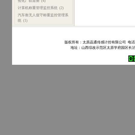
焦化厂轨道衡
(4)
计算机称重管理监控系统
(2)
汽车衡无人值守称重监控管理系
统
(1)
版权所有：太原晶通传感计控有限公司 电话：035
地址：山西综改示范区太原学府园区长治路303号90