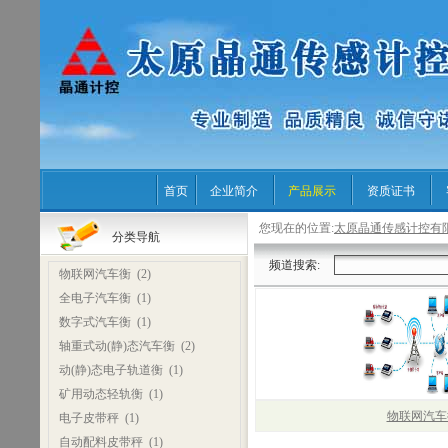
首页
企业简介
产品展示
资质证书
您现在的位置:
太原晶通传感计控有
分类导航
频道搜索:
物联网汽车衡
(2)
全电子汽车衡
(1)
数字式汽车衡
(1)
轴重式动(静)态汽车衡
(2)
动(静)态电子轨道衡
(1)
矿用动态轻轨衡
(1)
物联网汽车
电子皮带秤
(1)
自动配料皮带秤
(1)