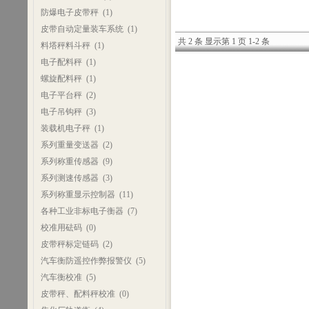
防爆电子皮带秤
(1)
皮带自动定量装车系统
(1)
共 2 条 显示第 1 页 1-2 条
料塔秤料斗秤
(1)
电子配料秤
(1)
螺旋配料秤
(1)
电子平台秤
(2)
电子吊钩秤
(3)
装载机电子秤
(1)
系列重量变送器
(2)
系列称重传感器
(9)
系列测速传感器
(3)
系列称重显示控制器
(11)
各种工业非标电子衡器
(7)
校准用砝码
(0)
皮带秤标定链码
(2)
汽车衡防遥控作弊报警仪
(5)
汽车衡校准
(5)
皮带秤、配料秤校准
(0)