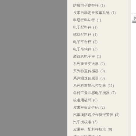
防爆电子皮带秤
(1)
皮带自动定量装车系统
(1)
共
料塔秤料斗秤
(1)
电子配料秤
(1)
螺旋配料秤
(1)
电子平台秤
(2)
电子吊钩秤
(3)
装载机电子秤
(1)
系列重量变送器
(2)
系列称重传感器
(9)
系列测速传感器
(3)
系列称重显示控制器
(11)
各种工业非标电子衡器
(7)
校准用砝码
(0)
皮带秤标定链码
(2)
汽车衡防遥控作弊报警仪
(5)
汽车衡校准
(5)
皮带秤、配料秤校准
(0)