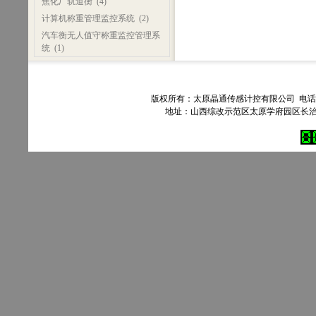
焦化厂轨道衡
(4)
计算机称重管理监控系统
(2)
汽车衡无人值守称重监控管理系
统
(1)
版权所有：太原晶通传感计控有限公司 电话：035
地址：山西综改示范区太原学府园区长治路303号90