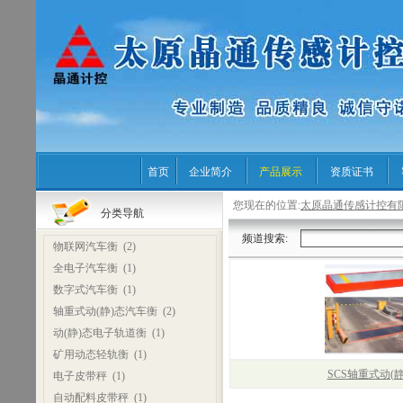
首页
企业简介
产品展示
资质证书
您现在的位置:
太原晶通传感计控有
分类导航
频道搜索:
物联网汽车衡
(2)
全电子汽车衡
(1)
数字式汽车衡
(1)
轴重式动(静)态汽车衡
(2)
动(静)态电子轨道衡
(1)
矿用动态轻轨衡
(1)
SCS轴重式动(
电子皮带秤
(1)
自动配料皮带秤
(1)