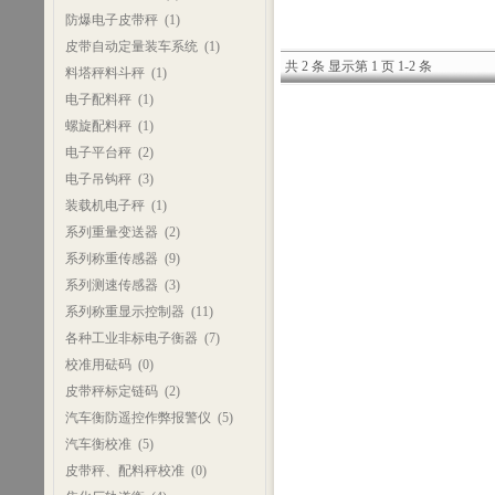
防爆电子皮带秤
(1)
皮带自动定量装车系统
(1)
共 2 条 显示第 1 页 1-2 条
料塔秤料斗秤
(1)
电子配料秤
(1)
螺旋配料秤
(1)
电子平台秤
(2)
电子吊钩秤
(3)
装载机电子秤
(1)
系列重量变送器
(2)
系列称重传感器
(9)
系列测速传感器
(3)
系列称重显示控制器
(11)
各种工业非标电子衡器
(7)
校准用砝码
(0)
皮带秤标定链码
(2)
汽车衡防遥控作弊报警仪
(5)
汽车衡校准
(5)
皮带秤、配料秤校准
(0)