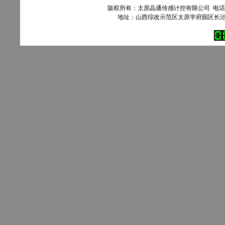
版权所有：太原晶通传感计控有限公司 电话：035
地址：山西综改示范区太原学府园区长治路303号90