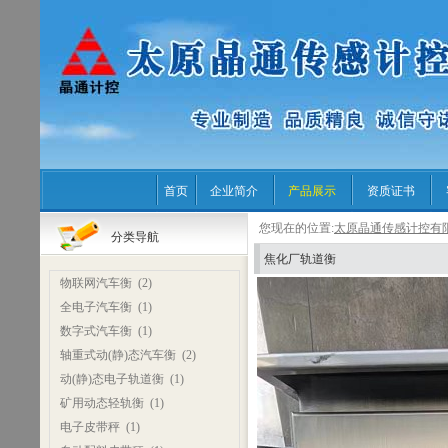
首页
企业简介
产品展示
资质证书
您现在的位置:
太原晶通传感计控有
分类导航
焦化厂轨道衡
物联网汽车衡
(2)
全电子汽车衡
(1)
数字式汽车衡
(1)
轴重式动(静)态汽车衡
(2)
动(静)态电子轨道衡
(1)
矿用动态轻轨衡
(1)
电子皮带秤
(1)