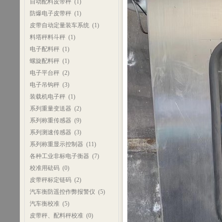
自动配料皮带秤
(1)
防爆电子皮带秤
(1)
皮带自动定量装车系统
(1)
料塔秤料斗秤
(1)
电子配料秤
(1)
螺旋配料秤
(1)
电子平台秤
(2)
电子吊钩秤
(3)
装载机电子秤
(1)
系列重量变送器
(2)
系列称重传感器
(9)
系列测速传感器
(3)
系列称重显示控制器
(11)
各种工业非标电子衡器
(7)
校准用砝码
(0)
皮带秤标定链码
(2)
汽车衡防遥控作弊报警仪
(5)
汽车衡校准
(5)
皮带秤、配料秤校准
(0)