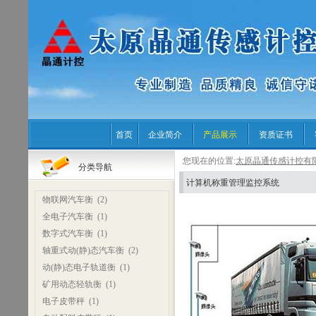
首页
企业简介
产品展示
资质证书
您现在的位置:
太原晶通传感计控有
分类导航
计算机称重管理监控系统
物联网汽车衡
(2)
全电子汽车衡
(1)
数字式汽车衡
(1)
轴重式动(静)态汽车衡
(2)
动(静)态电子轨道衡
(1)
矿用动态轻轨衡
(1)
电子皮带秤
(1)