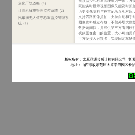
视频监控和称重管理融为一体，方
焦化厂轨道衡
(4)
既能实时显示视频图像又能及时抓
计算机称重管理监控系统
(2)
历史图像资料与称重记录互相对应
支持四路图像抓拍，支持自动和手
汽车衡无人值守称重监控管理系
图像资料独立存放，不额外增大数
统
(1)
数据访问快，并可供第三方看图软
视频图像窗口的位置，大小可由用
可方便接入射频卡，实现固定车辆
版权所有：太原晶通传感计控有限公司 电话：035
地址：山西综改示范区太原学府园区长治路303号90