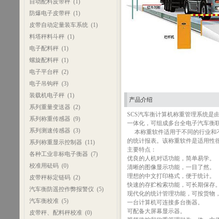
自动配料皮带秤
(1)
防爆电子皮带秤
(1)
皮带自动定量装车系统
(1)
料塔秤料斗秤
(1)
电子配料秤
(1)
螺旋配料秤
(1)
电子平台秤
(2)
电子吊钩秤
(3)
装载机电子秤
(1)
产品介绍
系列重量变送器
(2)
SCS汽车衡计算机称重管理系统
系列称重传感器
(9)
一体化，可组成多台全电子汽车衡
系列测速传感器
(3)
本称重软件适用于不同的行业和不
的统计报表。该称重软件是适用性
系列称重显示控制器
(11)
主要特点：
各种工业非标电子衡器
(7)
优良的人机对话功能，简单易学。
校准用砝码
(0)
清晰的图像显示功能，一目了然。
理想的中文打印格式，便于统计。
皮带秤标定链码
(2)
快速的存贮检索功能，可长期保存
汽车衡防遥控作弊报警仪
(5)
现代化的统计管理功能，可按货物
汽车衡校准
(5)
一台计算机可连接多台衡器。
可配备大屏幕显示器。
皮带秤、配料秤校准
(0)