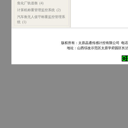
焦化厂轨道衡
(4)
计算机称重管理监控系统
(2)
汽车衡无人值守称重监控管理系
统
(1)
版权所有：太原晶通传感计控有限公司 电话：035
地址：山西综改示范区太原学府园区长治路303号90