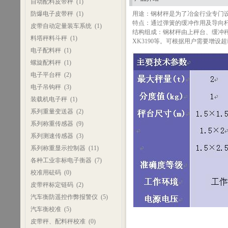
自动配料皮带秤
(1)
防爆电子皮带秤
(1)
用途：钢材秤是为了冶金行业专门
特点：通过弹簧的缓冲作用及导向
皮带自动定量装车系统
(1)
结构组成：钢材秤由上秤台、缓冲
料塔秤料斗秤
(1)
XK3190等。可根据用户需要增
电子配料秤
(1)
螺旋配料秤
(1)
电子平台秤
(2)
电子吊钩秤
(3)
装载机电子秤
(1)
系列重量变送器
(2)
系列称重传感器
(9)
系列测速传感器
(3)
系列称重显示控制器
(11)
各种工业非标电子衡器
(7)
校准用砝码
(0)
皮带秤标定链码
(2)
汽车衡防遥控作弊报警仪
(5)
汽车衡校准
(5)
皮带秤、配料秤校准
(0)