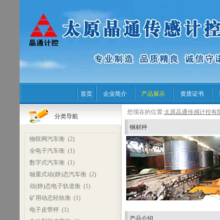
首页
企业简介
产品展示
资质证书
您现在的位置:
太原晶通传感计控有
分类导航
钢材秤
物联网汽车衡
(2)
全电子汽车衡
(1)
数字式汽车衡
(1)
轴重式动(静)态汽车衡
(2)
动(静)态电子轨道衡
(1)
矿用动态轻轨衡
(1)
电子皮带秤
(1)
产品介绍