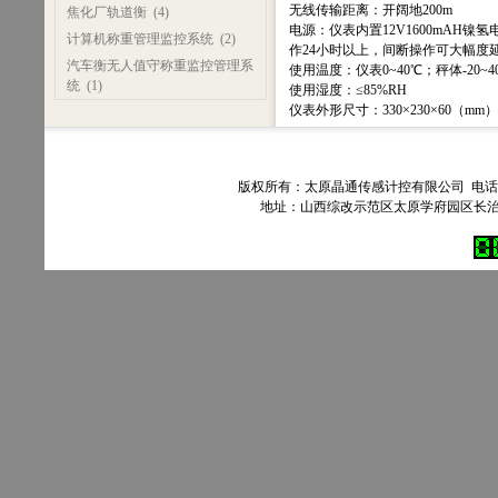
无线传输距离：开阔地200m
焦化厂轨道衡
(4)
电源：仪表内置12V1600mAH镍
计算机称重管理监控系统
(2)
作24小时以上，间断操作可大幅度
汽车衡无人值守称重监控管理系
使用温度：仪表0~40℃；秤体-20~4
统
(1)
使用湿度：≤85%RH
仪表外形尺寸：330×230×60（mm）
版权所有：太原晶通传感计控有限公司 电话：035
地址：山西综改示范区太原学府园区长治路303号90