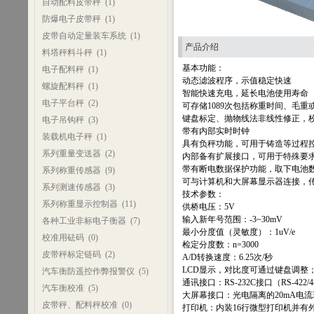
自动配料皮带秤
(1)
防爆电子皮带秤
(1)
皮带自动定量装车系统
(1)
产品介绍
料塔秤料斗秤
(1)
基本功能：
电子配料秤
(1)
动态滤波程序，示值稳定快速
螺旋配料秤
(1)
智能快速充电，延长电池使用寿命
电子平台秤
(2)
可存储1089次包括称重时间、毛
键盘标定、抛物线法非线性修正，
电子吊钩秤
(3)
带有内部实时时钟
装载机电子秤
(1)
具有负秤功能，可用于铸造等过程
系列重量变送器
(2)
内部备有扩展接口，可用于特殊要
带有断电数据保护功能，取下电池
系列称重传感器
(9)
可与计算机和大屏幕显示器连接，
系列测速传感器
(3)
技术参数：
系列称重显示控制器
(11)
供桥电压：5V
输入新年号范围：-3~30mV
各种工业非标电子衡器
(7)
最小分度值（灵敏度）：1uV/e
校准用砝码
(0)
检定分度数：n=3000
皮带秤标定链码
(2)
A/D转换速度：6.25次/秒
LCD显示，对比度可通过键盘调整
汽车衡防遥控作弊报警仪
(5)
通讯接口：RS-232C接口（RS-42
汽车衡校准
(5)
大屏幕接口：光电隔离的20mA电流
皮带秤、配料秤校准
(0)
打印机：内装16行微型打印机并有外接