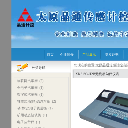
首页
企业简介
产品展示
资质证书
您现在的位置:
太原晶通传感计控有
分类导航
XK3190-H2B无线吊勾秤仪表
物联网汽车衡
(2)
全电子汽车衡
(1)
数字式汽车衡
(1)
轴重式动(静)态汽车衡
(2)
动(静)态电子轨道衡
(1)
矿用动态轻轨衡
(1)
电子皮带秤
(1)