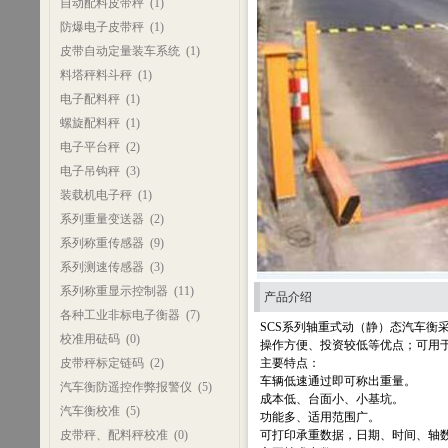
自动配料皮带秤
(1)
防爆电子皮带秤
(1)
皮带自动定量装车系统
(1)
料塔秤料斗秤
(1)
电子配料秤
(1)
螺旋配料秤
(1)
电子平台秤
(2)
电子吊钩秤
(3)
装载机电子秤
(1)
系列重量变送器
(2)
系列称重传感器
(9)
系列测速传感器
(3)
系列称重显示控制器
(11)
产品介绍
各种工业非标电子衡器
(7)
SCS系列轴重式动（静）态汽车
校准用砝码
(0)
操作方便、投资较低等优点；可用
皮带秤标定链码
(2)
主要特点：
车辆低速通过即可称出重量。
汽车衡防遥控作弊报警仪
(5)
成本低、台面小、小基坑。
汽车衡校准
(5)
功能多、适用范围广。
皮带秤、配料秤校准
(0)
可打印承重数据，日期、时间、轴