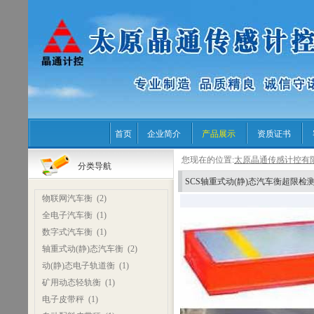
首页
企业简介
产品展示
资质证书
您现在的位置:
太原晶通传感计控有
分类导航
SCS轴重式动(静)态汽车衡超限检
物联网汽车衡
(2)
全电子汽车衡
(1)
数字式汽车衡
(1)
轴重式动(静)态汽车衡
(2)
动(静)态电子轨道衡
(1)
矿用动态轻轨衡
(1)
电子皮带秤
(1)