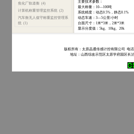
主要技术参数：
焦化厂轨道衡
(4)
最大称量：10—100吨
计算机称重管理监控系统
(2)
系统精度：动态0.5%，静态0.1%
汽车衡无人值守称重监控管理系
动态车速：3—5公里/小时
统
(1)
台面尺寸：1米*3米，2米*3米
显示分度值：5kg、10kg、20k
版权所有：太原晶通传感计控有限公司 电话：035
地址：山西综改示范区太原学府园区长治路303号90