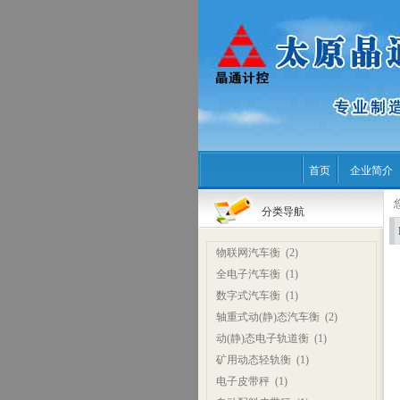
首页
企业简介
分类导航
物联网汽车衡
(2)
全电子汽车衡
(1)
数字式汽车衡
(1)
轴重式动(静)态汽车衡
(2)
动(静)态电子轨道衡
(1)
矿用动态轻轨衡
(1)
电子皮带秤
(1)