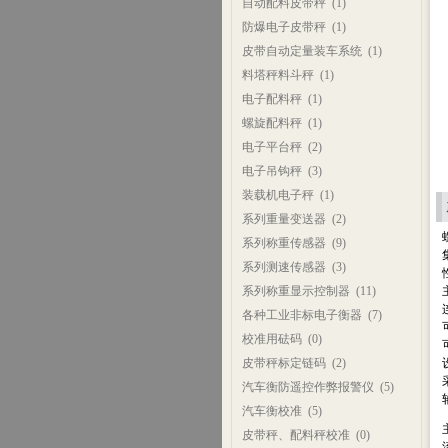
自动配料皮带秤
(1)
防爆电子皮带秤
(1)
皮带自动定量装车系统
(1)
料塔秤料斗秤
(1)
电子配料秤
(1)
螺旋配料秤
(1)
电子平台秤
(2)
电子吊钩秤
(3)
装载机电子秤
(1)
系列重量变送器
(2)
系列称重传感器
(9)
系列测速传感器
(3)
系列称重显示控制器
(11)
各种工业非标电子衡器
(7)
校准用砝码
(0)
皮带秤标定链码
(2)
汽车衡防遥控作弊报警仪
(5)
汽车衡校准
(5)
皮带秤、配料秤校准
(0)