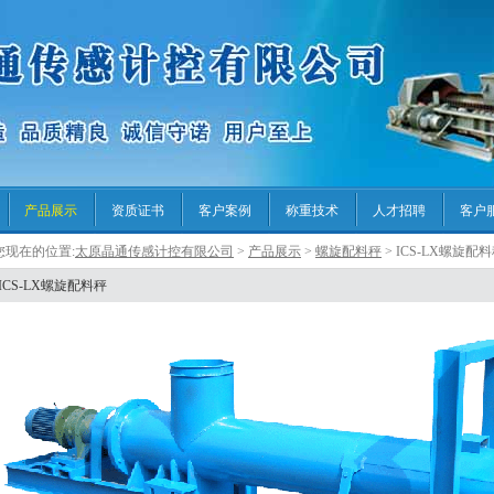
产品展示
资质证书
客户案例
称重技术
人才招聘
客户
您现在的位置:
太原晶通传感计控有限公司
>
产品展示
>
螺旋配料秤
> ICS-LX螺旋配
ICS-LX螺旋配料秤