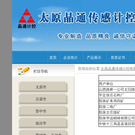
首页
企业简介
产品展示
资质证书
您现在的位置:
太原晶通传感计控有
栏目导航
用户单位
太原市
山西路桥一公司太旧路
平定张庄石料厂
吕梁市
阳泉矿务局四矿
阳泉二电厂
晋中市
阳泉古庄煤矿
阳泉华远精铸有限公司
临汾市
中铁十三局孟县项目部