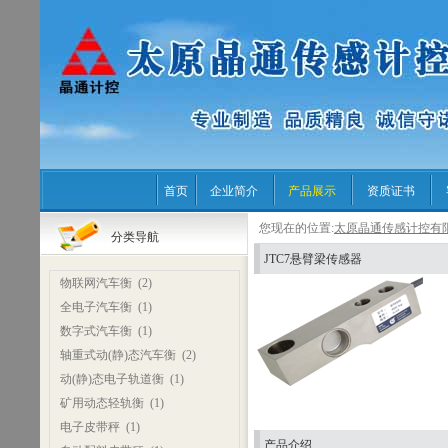
首页
企业简介
产品展示
资质证书
您现在的位置:
太原晶通传感计控有
分类导航
JTC7悬臂梁传感器
物联网汽车衡
(2)
全电子汽车衡
(1)
数字式汽车衡
(1)
轴重式动(静)态汽车衡
(2)
动(静)态电子轨道衡
(1)
矿用动态轻轨衡
(1)
电子皮带秤
(1)
产品介绍