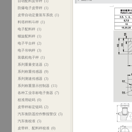
自动配料皮带秤
(1)
防爆电子皮带秤
(1)
皮带自动定量装车系统
(1)
料塔秤料斗秤
(1)
电子配料秤
(1)
螺旋配料秤
(1)
电子平台秤
(2)
电子吊钩秤
(3)
装载机电子秤
(1)
系列重量变送器
(2)
系列称重传感器
(9)
系列测速传感器
(3)
系列称重显示控制器
(11)
各种工业非标电子衡器
(7)
校准用砝码
(0)
皮带秤标定链码
(2)
汽车衡防遥控作弊报警仪
(5)
汽车衡校准
(5)
皮带秤、配料秤校准
(0)