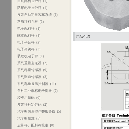
自动配料皮带秤
(1)
防爆电子皮带秤
(1)
皮带自动定量装车系统
(1)
料塔秤料斗秤
(1)
电子配料秤
(1)
螺旋配料秤
(1)
产品介绍
电子平台秤
(2)
电子吊钩秤
(3)
装载机电子秤
(1)
系列重量变送器
(2)
系列称重传感器
(9)
系列测速传感器
(3)
系列称重显示控制器
(11)
各种工业非标电子衡器
(7)
校准用砝码
(0)
皮带秤标定链码
(2)
汽车衡防遥控作弊报警仪
(5)
汽车衡校准
(5)
皮带秤、配料秤校准
(0)