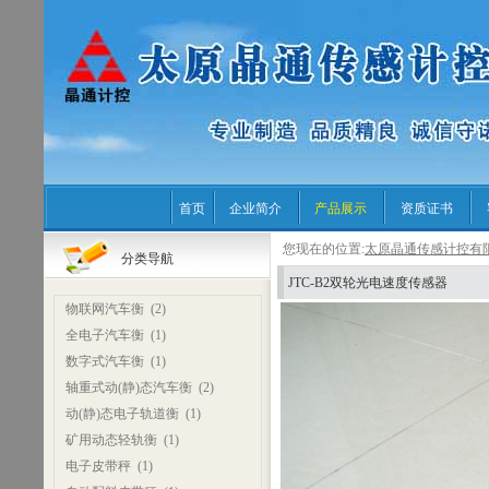
首页
企业简介
产品展示
资质证书
您现在的位置:
太原晶通传感计控有
分类导航
JTC-B2双轮光电速度传感器
物联网汽车衡
(2)
全电子汽车衡
(1)
数字式汽车衡
(1)
轴重式动(静)态汽车衡
(2)
动(静)态电子轨道衡
(1)
矿用动态轻轨衡
(1)
电子皮带秤
(1)