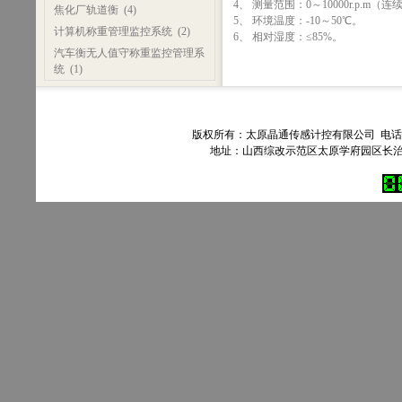
4、 测量范围：0～10000r.p.m（
焦化厂轨道衡
(4)
5、 环境温度：-10～50℃。
计算机称重管理监控系统
(2)
6、 相对湿度：≤85%。
汽车衡无人值守称重监控管理系
统
(1)
版权所有：太原晶通传感计控有限公司 电话：035
地址：山西综改示范区太原学府园区长治路303号90