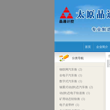
首页
企业简介
分类导航
物联网汽车衡
(2)
全电子汽车衡
(1)
数字式汽车衡
(1)
轴重式动(静)态汽车衡
(2)
动(静)态电子轨道衡
(1)
矿用动态轻轨衡
(1)
电子皮带秤
(1)