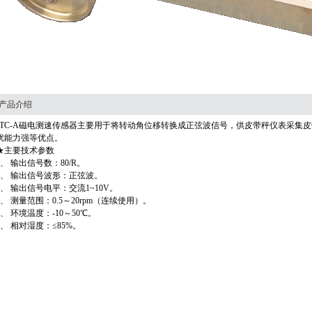
产品介绍
JTC-A磁电测速传感器主要用于将转动角位移转换成正弦波信号，供皮带秤仪表采集
扰能力强等优点。
★主要技术参数
1、 输出信号数：80/R。
2、 输出信号波形：正弦波。
3、 输出信号电平：交流1~10V。
4、 测量范围：0.5～20rpm（连续使用）。
5、 环境温度：-10～50℃。
6、 相对湿度：≤85%。