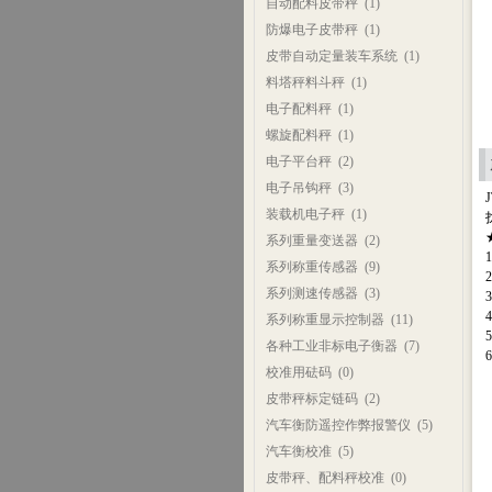
自动配料皮带秤
(1)
防爆电子皮带秤
(1)
皮带自动定量装车系统
(1)
料塔秤料斗秤
(1)
电子配料秤
(1)
螺旋配料秤
(1)
电子平台秤
(2)
电子吊钩秤
(3)
装载机电子秤
(1)
系列重量变送器
(2)
系列称重传感器
(9)
系列测速传感器
(3)
系列称重显示控制器
(11)
各种工业非标电子衡器
(7)
校准用砝码
(0)
皮带秤标定链码
(2)
汽车衡防遥控作弊报警仪
(5)
汽车衡校准
(5)
皮带秤、配料秤校准
(0)