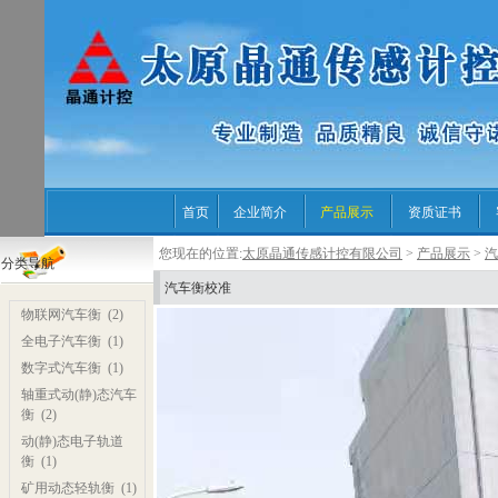
首页
企业简介
产品展示
资质证书
您现在的位置:
太原晶通传感计控有限公司
>
产品展示
>
汽
分类导航
汽车衡校准
物联网汽车衡
(2)
全电子汽车衡
(1)
数字式汽车衡
(1)
轴重式动(静)态汽车
衡
(2)
动(静)态电子轨道
衡
(1)
矿用动态轻轨衡
(1)