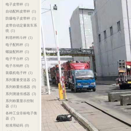
电子皮带秤
(1)
自动配料皮带秤
(1)
防爆电子皮带秤
(1)
皮带自动定量装车系
统
(1)
料塔秤料斗秤
(1)
电子配料秤
(1)
螺旋配料秤
(1)
电子平台秤
(2)
电子吊钩秤
(3)
装载机电子秤
(1)
系列重量变送器
(2)
系列称重传感器
(9)
系列测速传感器
(3)
系列称重显示控制
器
(11)
各种工业非标电子衡
器
(7)
校准用砝码
(0)