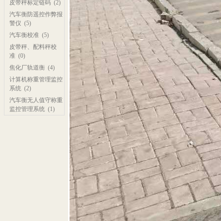
皮带秤标定链码
(2)
汽车衡防遥控作弊报
警仪
(5)
汽车衡校准
(5)
皮带秤、配料秤校
准
(0)
焦化厂轨道衡
(4)
计算机称重管理监控
系统
(2)
汽车衡无人值守称重
监控管理系统
(1)