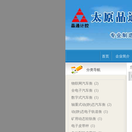
首页
企业简介
分类导航
物联网汽车衡
(2)
全电子汽车衡
(1)
数字式汽车衡
(1)
轴重式动(静)态汽车衡
(2)
动(静)态电子轨道衡
(1)
矿用动态轻轨衡
(1)
电子皮带秤
(1)