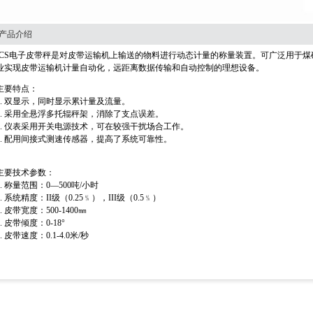
产品介绍
ICS电子皮带秤是对皮带运输机上输送的物料进行动态计量的称量装置。可广泛用于
业实现皮带运输机计量自动化，远距离数据传输和自动控制的理想设备。
主要特点：
1. 双显示，同时显示累计量及流量。
2. 采用全悬浮多托辊秤架，消除了支点误差。
3. 仪表采用开关电源技术，可在较强干扰场合工作。
4. 配用间接式测速传感器，提高了系统可靠性。
主要技术参数：
1. 称量范围：0—500吨/小时
2. 系统精度：II级（0.25﹪），III级（0.5﹪）
3. 皮带宽度：500-1400㎜
4. 皮带倾度：0-18°
5. 皮带速度：0.1-4.0米/秒