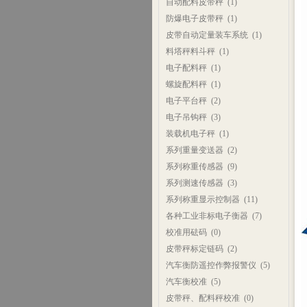
自动配料皮带秤
(1)
防爆电子皮带秤
(1)
皮带自动定量装车系统
(1)
料塔秤料斗秤
(1)
电子配料秤
(1)
螺旋配料秤
(1)
电子平台秤
(2)
电子吊钩秤
(3)
装载机电子秤
(1)
系列重量变送器
(2)
系列称重传感器
(9)
系列测速传感器
(3)
系列称重显示控制器
(11)
各种工业非标电子衡器
(7)
校准用砝码
(0)
皮带秤标定链码
(2)
汽车衡防遥控作弊报警仪
(5)
汽车衡校准
(5)
皮带秤、配料秤校准
(0)