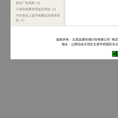
焦化厂轨道衡
(4)
计算机称重管理监控系统
(2)
汽车衡无人值守称重监控管理系
统
(1)
版权所有：太原晶通传感计控有限公司 电话：035
地址：山西综改示范区太原学府园区长治路303号90