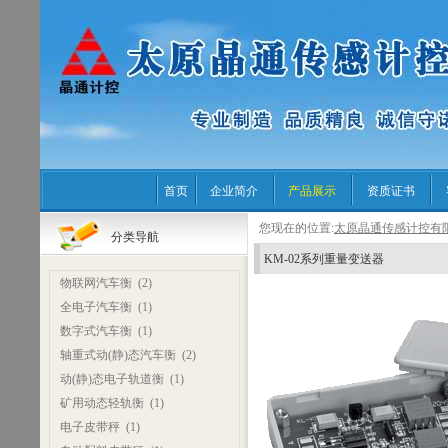
首页
企业简介
产品展示
资质证书
您现在的位置:
太原晶通传感计控有
分类导航
KM-02系列重量变送器
物联网汽车衡
(2)
全电子汽车衡
(1)
数字式汽车衡
(1)
轴重式动(静)态汽车衡
(2)
动(静)态电子轨道衡
(1)
矿用动态轻轨衡
(1)
电子皮带秤
(1)