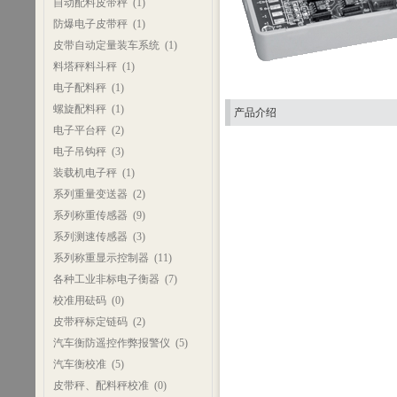
自动配料皮带秤
(1)
防爆电子皮带秤
(1)
皮带自动定量装车系统
(1)
料塔秤料斗秤
(1)
电子配料秤
(1)
螺旋配料秤
(1)
产品介绍
电子平台秤
(2)
电子吊钩秤
(3)
装载机电子秤
(1)
系列重量变送器
(2)
系列称重传感器
(9)
系列测速传感器
(3)
系列称重显示控制器
(11)
各种工业非标电子衡器
(7)
校准用砝码
(0)
皮带秤标定链码
(2)
汽车衡防遥控作弊报警仪
(5)
汽车衡校准
(5)
皮带秤、配料秤校准
(0)