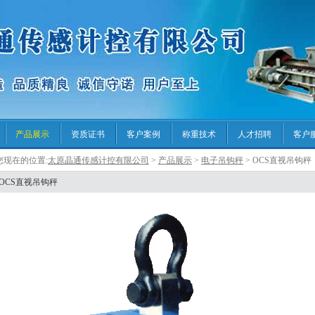
产品展示
资质证书
客户案例
称重技术
人才招聘
客户
您现在的位置:
太原晶通传感计控有限公司
>
产品展示
>
电子吊钩秤
> OCS直视吊钩秤
OCS直视吊钩秤