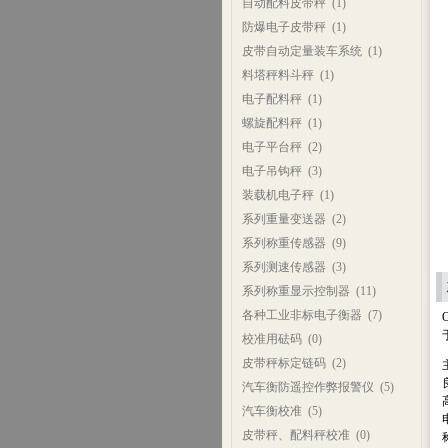
自动配料皮带秤
(1)
防爆电子皮带秤
(1)
皮带自动定量装车系统
(1)
料塔秤料斗秤
(1)
电子配料秤
(1)
螺旋配料秤
(1)
电子平台秤
(2)
电子吊钩秤
(3)
装载机电子秤
(1)
系列重量变送器
(2)
系列称重传感器
(9)
系列测速传感器
(3)
系列称重显示控制器
(11)
各种工业非标电子衡器
(7)
校准用砝码
(0)
皮带秤标定链码
(2)
汽车衡防遥控作弊报警仪
(5)
汽车衡校准
(5)
皮带秤、配料秤校准
(0)