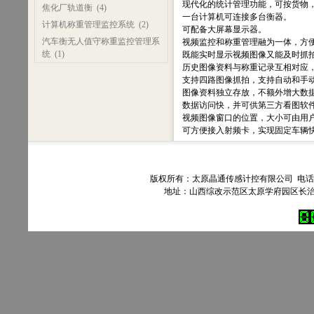
现代化的统计管理功能，可按货物
焦化厂轨道衡
(4)
一台计算机可连接多台衡器。
计算机称重管理监控系统
(2)
可配备大屏幕显示器。
汽车衡无人值守称重监控管理系
视频监控和称重管理融为一体，方
统
(1)
既能实时显示视频图像又能及时抓
历史图像资料与称重记录互相对应
支持四路图像抓拍，支持自动和手
图像资料独立存放，不额外增大数
数据访问快，并可供第三方看图软
视频图像窗口的位置，大小可由用
可方便接入射频卡，实现固定车辆
版权所有：太原晶通传感计控有限公司 电话：035
地址：山西综改示范区太原学府园区长治路303号90