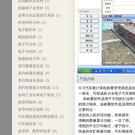
自动配料皮带秤
(1)
防爆电子皮带秤
(1)
皮带自动定量装车系统
(1)
料塔秤料斗秤
(1)
电子配料秤
(1)
螺旋配料秤
(1)
电子平台秤
(2)
电子吊钩秤
(3)
装载机电子秤
(1)
系列重量变送器
(2)
系列称重传感器
(9)
产品介绍
系列测速传感器
(3)
系列称重显示控制器
(11)
SCS汽车衡计算机称重管理系统
一体化，可组成多台全电子汽车衡
各种工业非标电子衡器
(7)
本称重软件适用于不同的行业和不
校准用砝码
(0)
的统计报表。该称重软件是适用性
皮带秤标定链码
(2)
主要特点：
优良的人机对话功能，简单易学。
汽车衡防遥控作弊报警仪
(5)
清晰的图像显示功能，一目了然。
汽车衡校准
(5)
理想的中文打印格式，便于统计。
皮带秤、配料秤校准
(0)
快速的存贮检索功能，可长期保存