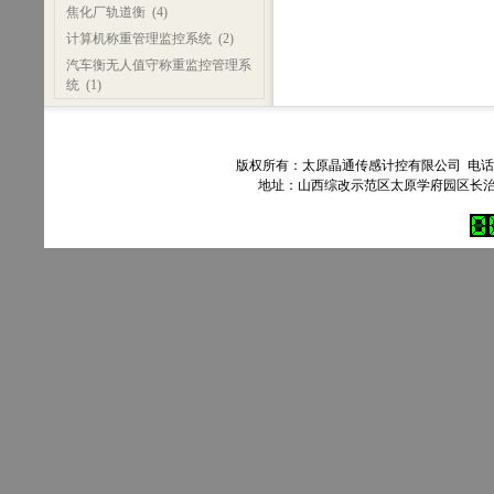
焦化厂轨道衡
(4)
计算机称重管理监控系统
(2)
汽车衡无人值守称重监控管理系
统
(1)
版权所有：太原晶通传感计控有限公司 电话：035
地址：山西综改示范区太原学府园区长治路303号90