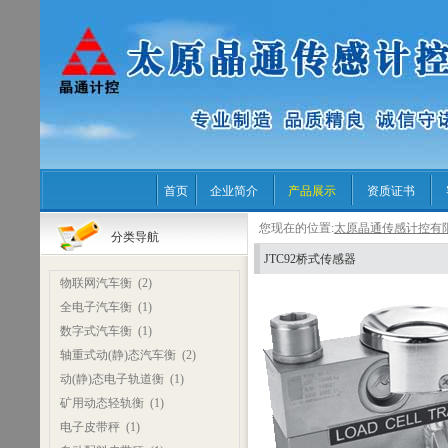
首页
企业简介
产品展示
资质证书
您现在的位置:
太原晶通传感计控有
分类导航
JTC92桥式传感器
物联网汽车衡
(2)
全电子汽车衡
(1)
数字式汽车衡
(1)
轴重式动(静)态汽车衡
(2)
动(静)态电子轨道衡
(1)
矿用动态轻轨衡
(1)
电子皮带秤
(1)