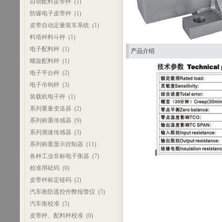
自动配料皮带秤
(1)
防爆电子皮带秤
(1)
皮带自动定量装车系统
(1)
料塔秤料斗秤
(1)
电子配料秤
(1)
产品介绍
螺旋配料秤
(1)
电子平台秤
(2)
电子吊钩秤
(3)
装载机电子秤
(1)
系列重量变送器
(2)
系列称重传感器
(9)
系列测速传感器
(3)
系列称重显示控制器
(11)
各种工业非标电子衡器
(7)
校准用砝码
(0)
皮带秤标定链码
(2)
汽车衡防遥控作弊报警仪
(5)
汽车衡校准
(5)
皮带秤、配料秤校准
(0)